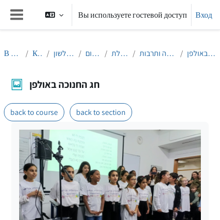
Перейти к основному содержанию
Вы используете гостевой доступ
Вход
Боковая панель
В начало
Курсы
הנחלת הלשון
מחוז דרום
אולפן אילת
פעילויות חברה ותרבות
חג החנוכה באולפן
חג החנוכה באולפן
back to course
back to section
Требуемые условия завершения