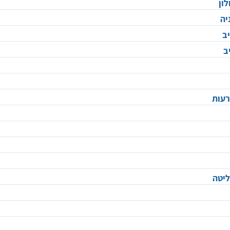
ון
יה
ב
ב
רעות
ליטה