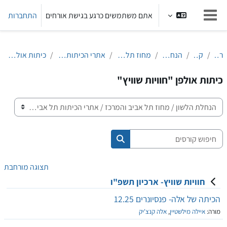
ילוג לתוכן הראשי
אתם משתמשים כרגע בגישת אורחים
התחברות
חלון סקירה צדדי
ראשי
קורסים
הנחלת הלשון
מחוז תל אביב והמרכז
אתרי הכיתות תל אביב והמרכז
כיתות אולפן "חוויות שוויץ"
כיתות אולפן "חוויות שוויץ"
קטגוריות קורסים
חיפוש קורסים
חיפוש קורסים
תצוגה מורחבת
חוויות שוויץ- ארכיון תשפ"ו
הכיתה של אלה- פנסיונרים 12.25
מורה:
איילה מילשטיין
,
אלה קנצ'יק