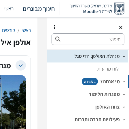
ילוג לתוכן הראשי
חינוך מבוגרים
ראשי
ראשי
קורסים
חיפוש
אולפן איל
מנהלת האולפן: הדי סגל
צמצום
מנהל
צמצום
לוח מודעות
מי אנחנו?
בלמידה
צמצום
מסגרות הלימוד
צמצום
צוות האולפן
צמצום
פעילויות חברה ותרבות
צמצום