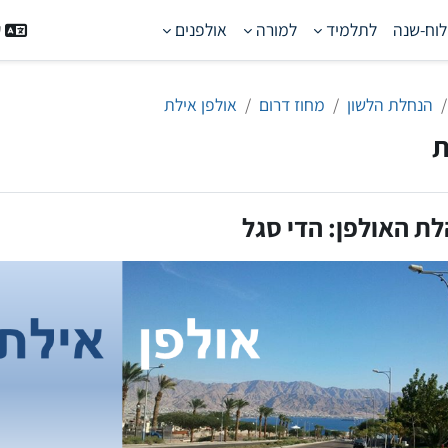
לוח-שנה
לתלמיד
למורה
אולפנים
ע
הנחלת הלשון
מחוז דרום
אולפן אילת
ת
ת האולפן: הדי סגל