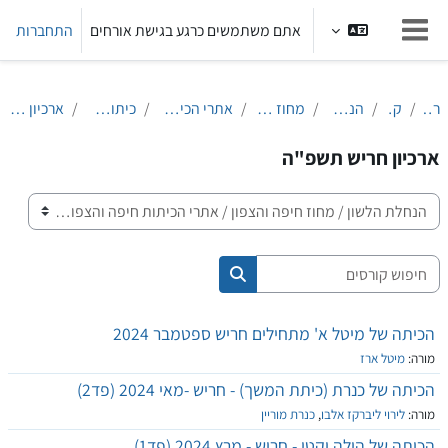
ילוג לתוכן הראשי
אתם משתמשים כרגע בגישת אורחים
התחברות
חלון סקירה צדדי
ראשי
קורסים
הנחלת הלשון
מחוז חיפה והצפון
אתרי הכיתות חיפה והצפון
כיתות אולפן חריש
ארכיון חריש תשפ"ה
ארכיון חריש תשפ"ה
קטגוריות קורסים
חיפוש קורסים
חיפוש קורסים
הכיתה של מיטל א' מתחילים חריש ספטמבר 2024
מורה:
מיטל ארז
הכיתה של כנרת (כיתת המשך) - חריש -מאי 2024 (פד2)
מורה:
לירוי ליברקז אלבו
,
כנרת מוריין
הכיתה של הילה וקטי - חריש - מרץ 2024 (פד1)