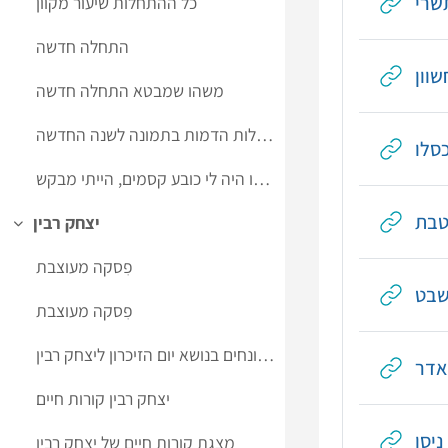
שרי
כל ההתחלות שיעור מקוון
התחלה חדשה
שוון
משהו שמבטא התחלה חדשה
משאלות הדמות בתמונה לשנה החדשה
כסלו
אילו היה לי כובע קסמים, הייתי מבקש...
טבת
יצחק רבין
Collapse
פִסקה מעוצבת
שבט
פִסקה מעוצבת
אגרון מונחים בנושא יום הזיכרון ליצחק רבין
אדר
יצחק רבין קורות חיים
ניסן
מצגת קורות חיים של יצחק רבין