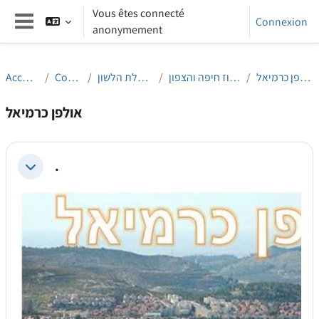
Passer au contenu principal
Vous êtes connecté
Connexion
anonymement
Panneau latéral
Accueil
Cours
הנחלת הלשון
מחוז חיפה והצפון
אולפן כרמיאל
אולפן כרמיאל
.
Replier