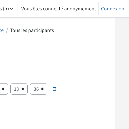
‎(fr)‎
Vous êtes connecté anonymement
Connexion
te
Tous les participants
nnée
Heure
Minute