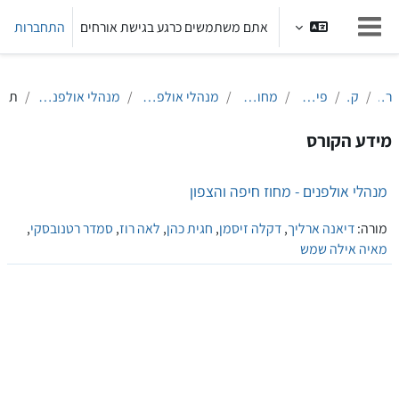
ילוג לתוכן הראשי
אתם משתמשים כרגע בגישת אורחים
התחברות
חלון סקירה צדדי
ראשי
קורסים
פיתוח מקצועי
מחוז חיפה והצפון
מנהלי אולפנים מחוז חיפה והצפון
מנהלי אולפנים - מחוז חיפה והצפון
תקצ
מידע הקורס
מנהלי אולפנים - מחוז חיפה והצפון
מורה:
דיאנה ארליך
,
דקלה זיסמן
,
חגית כהן
,
לאה רוז
,
סמדר רטנובסקי
,
מאיה אילה שמש