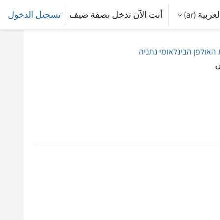
عربية ‎(ar)‎
أنت الآن تدخل بصفة ضيف
تسجيل الدخول
 האולפן הבינלאומי נתניה
ص