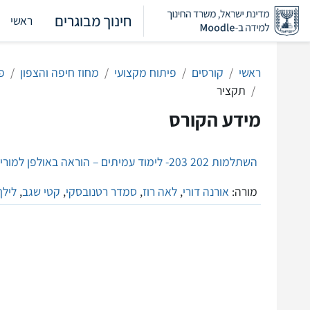
ילוג לתוכן הראשי
חינוך מבוגרים
ראשי
ראשי
קורסים
פיתוח מקצועי
מחוז חיפה והצפון
פי
תקציר
מידע הקורס
השתלמות 202 203- לימוד עמיתים – הוראה באולפן למורים חדשים תשפ"ג-- למידה מרחוק
מורה:
אורנה דורי
,
לאה רוז
,
סמדר רטנובסקי
,
קטי שגב
,
לילך