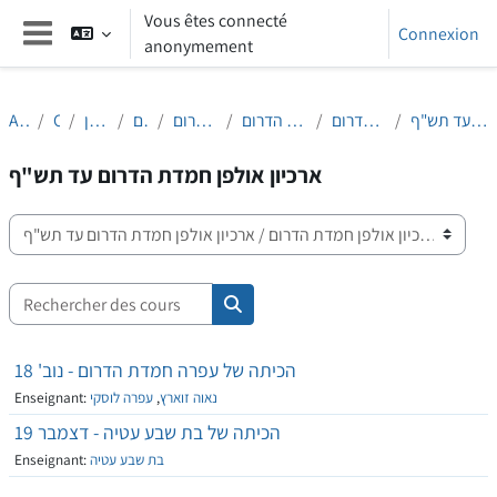
Passer au contenu principal
Vous êtes connecté
Connexion
anonymement
Panneau latéral
ארכיון אולפן חמדת הדרום עד תש"ף
ארכיון אולפן חמדת הדרום
אתרי הכיתות של חמדת הדרום
אתרי כיתות מחוז דרום
מחוז דרום
הנחלת הלשון
Cours
Accueil
ארכיון אולפן חמדת הדרום עד תש"ף
Catégories de cours
Rechercher des cours
Rechercher des cours
הכיתה של עפרה חמדת הדרום - נוב' 18
נאוה זוארץ
,
עפרה לוסקי
Enseignant:
הכיתה של בת שבע עטיה - דצמבר 19
בת שבע עטיה
Enseignant: