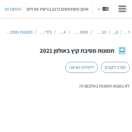
ילוג לתוכן הראשי
אתם משתמשים כרגע בגישת אורחים
התחברות
חלון סקירה צדדי
ראשי
קורסים
הנחלת הלשון
מחוז חיפה והצפון
אולפן עכו
גלריית תמונות
תמונות מסיבת קיץ באולפן 2021
תמונות מסיבת קיץ באולפן 2021
חזרה לקורס
ליחידת הוראה
דרישות השלמת קורס
לא נמצאו תמונות באלבום זה